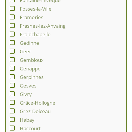
Fontaine-l'Evêque
Fosses-la-Ville
Frameries
Frasnes-lez-Anvaing
Froidchapelle
Gedinne
Geer
Gembloux
Genappe
Gerpinnes
Gesves
Givry
Grâce-Hollogne
Grez-Doiceau
Habay
Haccourt