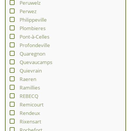
Peruwelz
Perwez
Philippeville
Plombieres
Pont-à-Celles
Profondeville
Quaregnon
Quevaucamps
Quievrain
Raeren
Ramillies
REBECQ
Remicourt
Rendeux
Rixensart
Rochefort