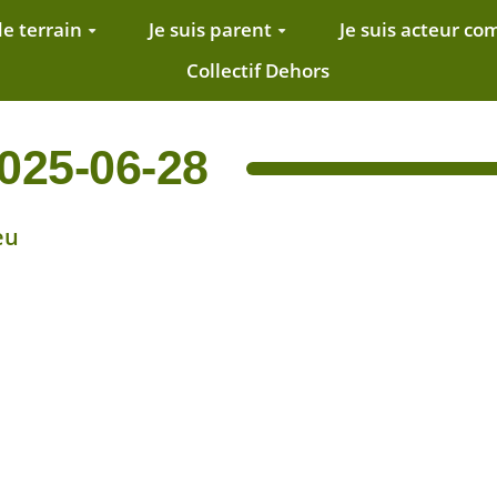
de terrain
Je suis parent
Je suis acteur c
Collectif Dehors
2025-06-28
eu