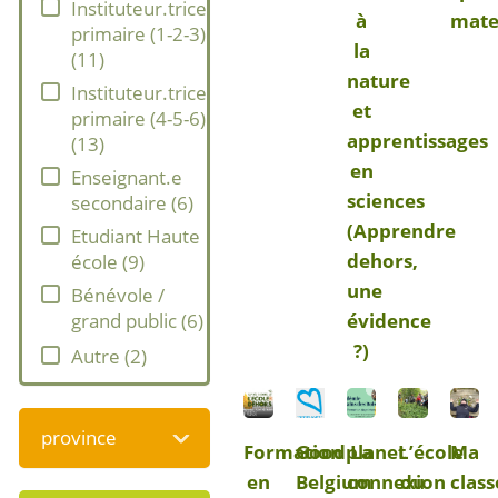
Instituteur.trice
à
mate
primaire (1-2-3)
la
(
11
)
nature
Instituteur.trice
et
primaire (4-5-6)
apprentissages
(
13
)
en
Enseignant.e
sciences
secondaire
(
6
)
(Apprendre
Etudiant Haute
dehors,
école
(
9
)
une
Bénévole /
évidence
grand public
(
6
)
?)
Autre
(
2
)
province
Formation
Goodplanet
La
L’école
Ma
en
Belgium
connexion
du
class