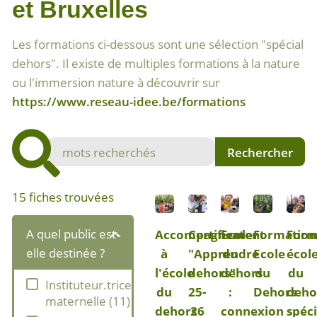
et Bruxelles
Les formations ci-dessous sont une sélection "spécial
dehors". Il existe de multiples formations à la nature
ou l'immersion nature à découvrir sur
https://www.reseau-idee.be/formations
15
fiches trouvées
A quel public est-
Accompagnement
Certificat
Ecole
Formation
Form
elle destinée ?
à
"Apprendre
du
Ecole
écol
l'école
dehors"
dehors
du
du
Instituteur.trice
du
25-
:
Dehors
deho
maternelle
(
11
)
dehors
26
connexion
spéci