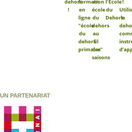
dehors
formation
en
l'Ecole
!
!
en
école
du
Utili
ligne
du
Dehors
le
"école
dehors
deho
du
au
com
dehors
fil
inst
primaire"
des
d’ap
saisons
UN PARTENARIAT