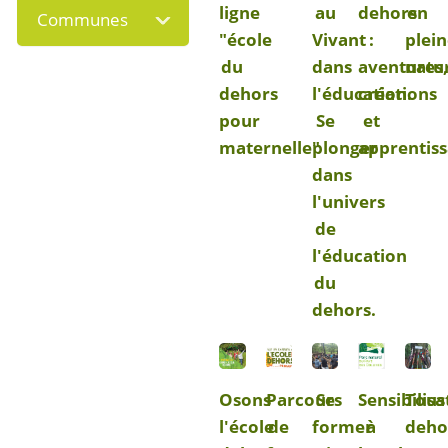
ligne
au
dehors
en
Communes
"école
Vivant
:
plein
du
dans
aventures
natu
dehors
l'éducation.
créations
pour
Se
et
maternelle"
plonger
apprentiss
dans
l'univers
de
l'éducation
du
dehors.
Osons
Parcours
Se
Sensibilisa
Tous
l'école
de
former
à
deho