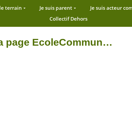
de terrain
Je suis parent
Je suis acteur c
Collectif Dehors
e la page EcoleCommun…