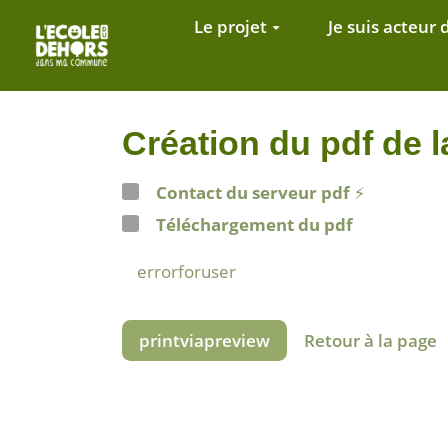
Aller au contenu principal
Le projet
Je suis acteur 
Création du pdf d
Contact du serveur pdf
⚡
Téléchargement du pdf
errorforuser
printviapreview
Retour à la page