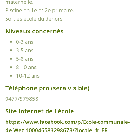
maternelle.
Piscine en 1e et 2e primaire.
Sorties école du dehors
Niveaux concernés
0-3 ans
3-5 ans
5-8 ans
8-10 ans
10-12 ans
Téléphone pro (sera visible)
0477/979858
Site Internet de l'école
https://www.facebook.com/p/Ecole-communale-
de-Wez-100046583298673/?locale=fr_FR