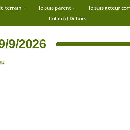
de terrain
Je suis parent
Je suis acteur c
Collectif Dehors
9/9/2026
eu